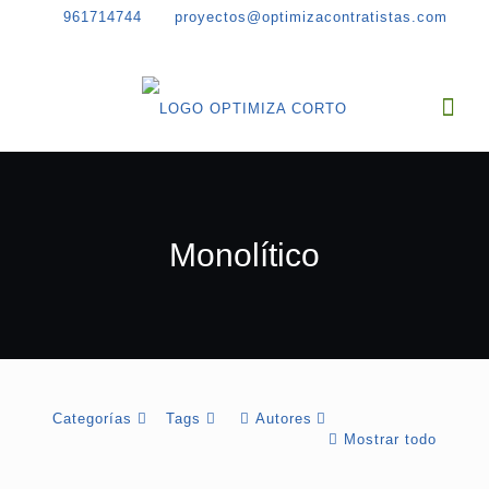
961714744
proyectos@optimizacontratistas.com
Monolítico
Categorías
Tags
Autores
Mostrar todo