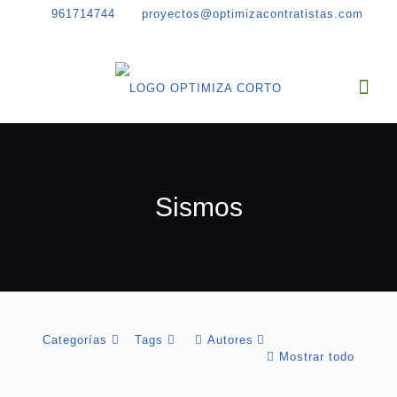
961714744
proyectos@optimizacontratistas.com
Sismos
Categorías
Tags
Autores
Mostrar todo