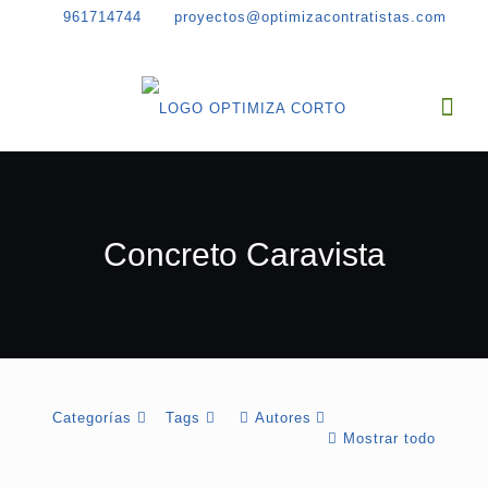
961714744
proyectos@optimizacontratistas.com
Concreto Caravista
Categorías
Tags
Autores
Mostrar todo